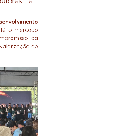
utores e 
senvolvimento 
até o mercado 
ompromisso da 
valorização do 