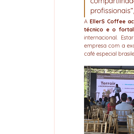
compartilha
profissionais”
A 
EllerS Coffee a
técnico e o forta
internacional. Es
empresa com a exce
café especial brasi