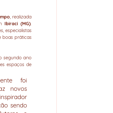
ampo
, realizada 
m 
Ibiraci (MG)
. 
, especialistas 
 boas práticas 
lo segundo ano 
ses espaços de 
nte foi 
az novos 
nspirador 
ão sendo 