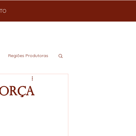
TO
Regiões Produtoras
força