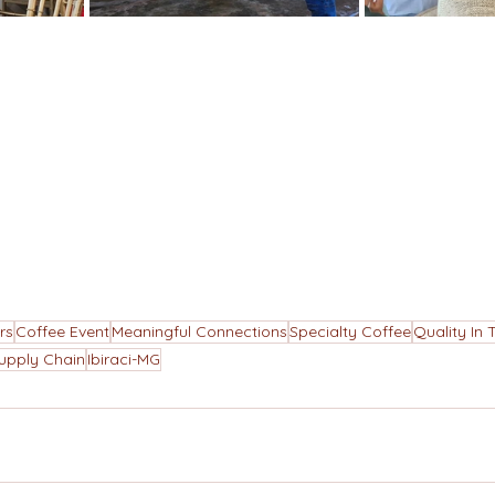
rs
Coffee Event
Meaningful Connections
Specialty Coffee
Quality In 
upply Chain
Ibiraci-MG