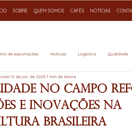
ÍCIO
SOBRE
QUEM SOMOS
CAFÉS
NOTÍCIAS
CONTA
ório de exportações
Notícias
Logística
Qualidade
Nunes
12 de jun. de 2025
1 min de leitura
lidade no Campo re
es e inovações na
ltura brasileira