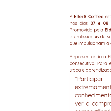
A 
EllerS Coffee
 es
nos dias 
07 e 08 
Promovido pela 
El
e profissionais do 
que impulsionam a q
Representando a Ell
consecutivo. Para 
troca e aprendizado
“Particip
extremament
conhecimento
ver o compr