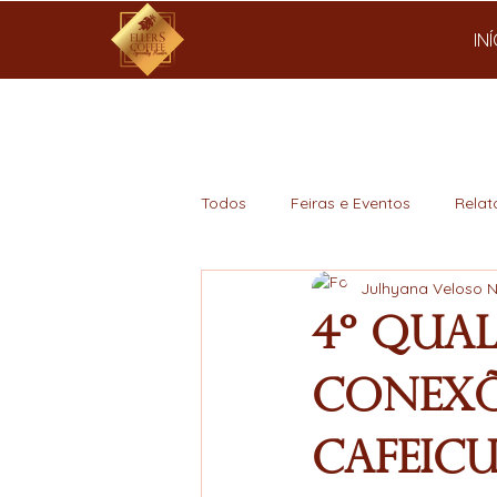
IN
Todos
Feiras e Eventos
Relat
Julhyana Veloso 
Mercado
4º Qua
conexõ
cafeicu