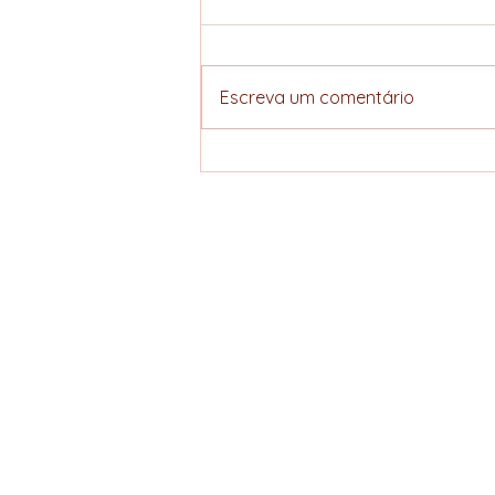
Escreva um comentário
EllerS Coffee participa
dos Dias de Campo da
Fundação Procafé e
destaca aprendizados
ELLERS COFFEE
essenciais para a
produção e
Specialty hunter
negociação de café
Política de Privacidade