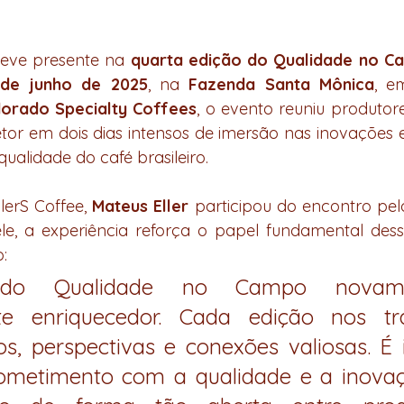
teve presente na 
quarta edição do Qualidade no C
de junho de 2025
, na 
Fazenda Santa Mônica
, e
dorado Specialty Coffees
, o evento reuniu produtores
setor em dois dias intensos de imersão nas inovações e
ualidade do café brasileiro.
erS Coffee, 
Mateus Eller
 participou do encontro pe
ele, a experiência reforça o papel fundamental des
:
ar do Qualidade no Campo novame
e enriquecedor. Cada edição nos tr
s, perspectivas e conexões valiosas. É i
ometimento com a qualidade e a inovaç