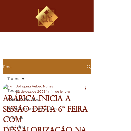
Post
Todos
Julhyana Veloso Nunes
Todos
22 de dez. de 2023
1 min de leitura
Arábica inicia a
Feiras e Eventos
sessão desta 6ª feira
Relatório de exportações
Notícias
com
Logística
desvalorização na