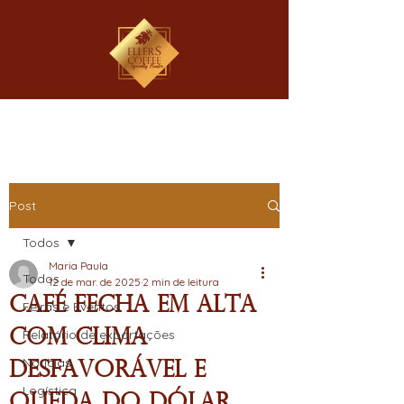
Post
Todos
Maria Paula
Todos
12 de mar. de 2025
2 min de leitura
Café Fecha em Alta
Feiras e Eventos
com Clima
Relatório de exportações
Notícias
Desfavorável e
Logística
Queda do Dólar