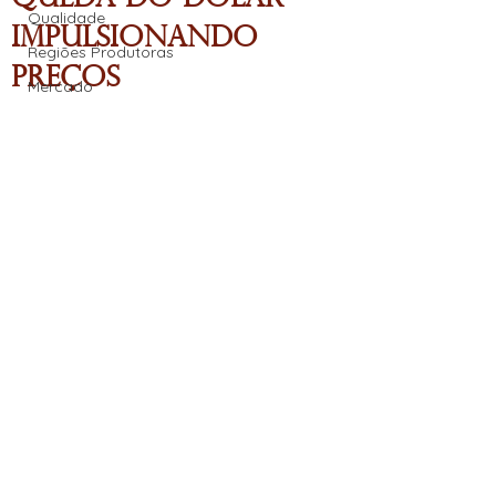
Qualidade
Impulsionando
Regiões Produtoras
Preços
Mercado