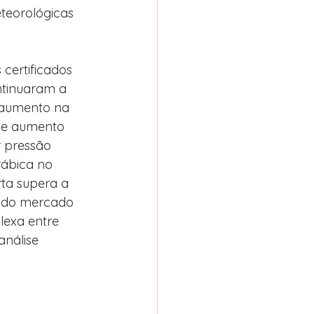
teorológicas 
 certificados 
ntinuaram a 
 aumento na 
sse aumento 
 pressão 
rábica no 
rta supera a 
 do mercado 
lexa entre 
nálise 