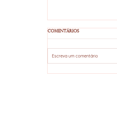
Comentários
Escreva um comentário
Acordo União
Europeia–Mercosul
avança e amplia
perspectivas
ELLERS COFFEE
estratégicas para a
cadeia do café
Specialty hunter
brasileiro