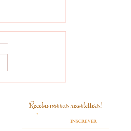
 brasileiro se
para para atender
xigências da Lei
idesmatamento da
Receba nossas newsletters!
ão Europeia
Email
Inscrever