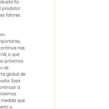
busta foi 
l produtor 
es fatores 
ém 
portante, 
ontínua nas 
tnã, o que 
os próximos 
u as 
ta global de 
usta. Essa 
ontinuar a 
próximos 
 medida que 
erto o 