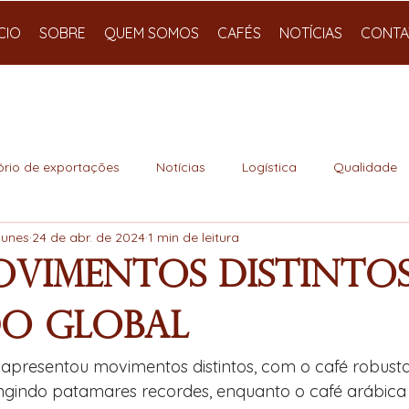
ÍCIO
SOBRE
QUEM SOMOS
CAFÉS
NOTÍCIAS
CONTA
ório de exportações
Notícias
Logística
Qualidade
Nunes
24 de abr. de 2024
1 min de leitura
Movimentos Distinto
o Global
apresentou movimentos distintos, com o café robusta
 atingindo patamares recordes, enquanto o café arábi