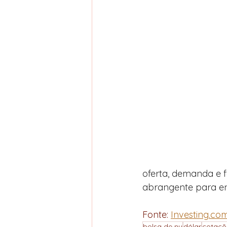
oferta, demanda e f
abrangente para en
Fonte: 
Investing.co
bolsa de ny
dólar
cotaçõ