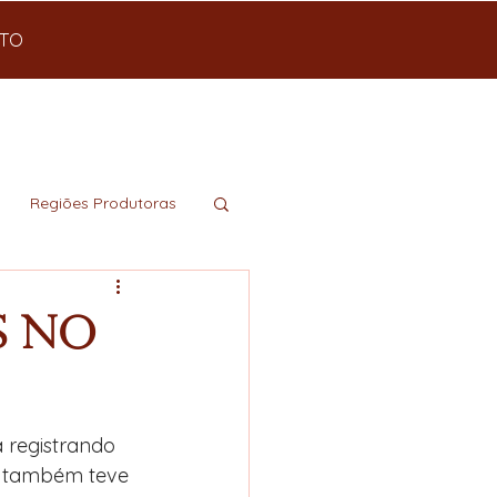
TO
Regiões Produtoras
s no
 registrando 
ca também teve 