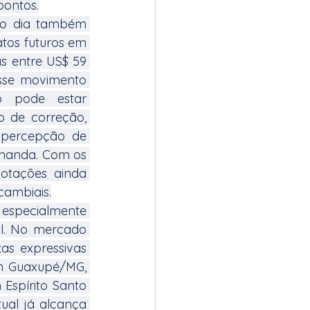
pontos.
o dia também 
tos futuros em 
s entre US$ 59 
sse movimento 
 pode estar 
 de correção, 
 percepção de 
manda. Com os 
otações ainda 
cambiais.
especialmente 
l. No mercado 
as expressivas 
m Guaxupé/MG, 
spírito Santo 
ual já alcança 