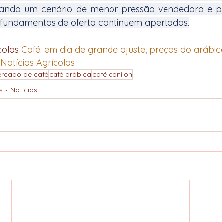
cando um cenário de menor pressão vendedora e pos
 fundamentos de oferta continuem apertados.
colas 
Café: em dia de grande ajuste, preços do arábi
- Notícias Agrícolas
rcado de café
café arábica
café conilon
s
Notícias