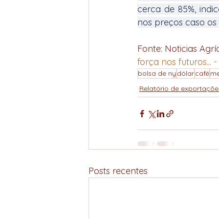
cerca de 85%, indi
nos preços caso os
Fonte: Noticias Agrí
força nos futuros... 
bolsa de ny
dólar
café
me
Relatório de exportaçõe
Posts recentes