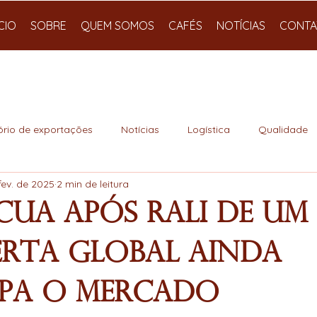
ÍCIO
SOBRE
QUEM SOMOS
CAFÉS
NOTÍCIAS
CONTA
ório de exportações
Notícias
Logística
Qualidade
fev. de 2025
2 min de leitura
cua após rali de um 
erta global ainda
pa o mercado