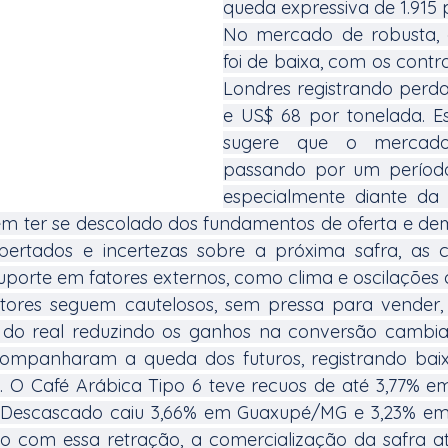
queda expressiva de 1.915 
No mercado de robusta, 
foi de baixa, com os contra
Londres registrando perda
e US$ 68 por tonelada. E
sugere que o mercado
passando por um período
especialmente diante da
m ter se descolado dos fundamentos de oferta e de
pertados e incertezas sobre a próxima safra, as c
porte em fatores externos, como clima e oscilações 
utores seguem cautelosos, sem pressa para vender, 
 do real reduzindo os ganhos na conversão cambia
acompanharam a queda dos futuros, registrando baix
. O Café Arábica Tipo 6 teve recuos de até 3,77% e
Descascado caiu 3,66% em Guaxupé/MG e 3,23% em E
o com essa retração, a comercialização da safra at