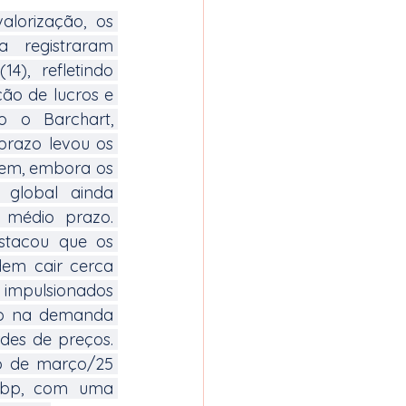
lorização, os 
 registraram 
4), refletindo 
o de lucros e 
o o Barchart, 
prazo levou os 
rem, embora os 
global ainda 
médio prazo. 
stacou que os 
em cair cerca 
 impulsionados 
o na demanda 
des de preços. 
o de março/25 
lbp, com uma 