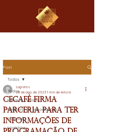
Post
Todos
Logistics
Todos
28 de ago. de 2023
1 min de leitura
Cecafé firma
Feiras e Eventos
parceria para ter
Relatório de exportações
Notícias
informações de
Logística
programação de