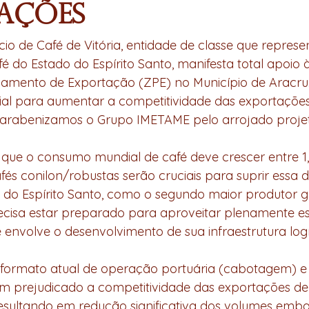
ações
o de Café de Vitória, entidade de classe que represe
é do Estado do Espírito Santo, manifesta total apoio à
amento de Exportação (ZPE) no Município de Aracruz 
al para aumentar a competitividade das exportações
Parabenizamos o Grupo IMETAME pelo arrojado projet
 que o consumo mundial de café deve crescer entre 1
fés conilon/robustas serão cruciais para suprir ess
do Espírito Santo, como o segundo maior produtor gl
ecisa estar preparado para aproveitar plenamente es
 envolve o desenvolvimento de sua infraestrutura logí
 formato atual de operação portuária (cabotagem) e 
êm prejudicado a competitividade das exportações de 
resultando em redução significativa dos volumes emb