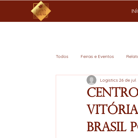
IN
Todos
Feiras e Eventos
Relat
Logistics
26 de jul
Mercado
Centro
Vitória
Brasil 