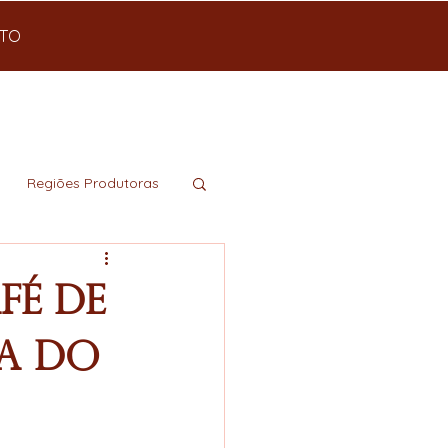
TO
Regiões Produtoras
fé de
da do