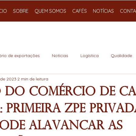
ÍCIO
SOBRE
QUEM SOMOS
CAFÉS
NOTÍCIAS
CONTA
ório de exportações
Notícias
Logística
Qualidade
. de 2023
2 min de leitura
 do Comércio de Ca
: Primeira ZPE priva
pode alavancar as