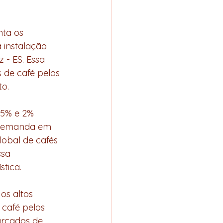
nta os 
 instalação 
- ES. Essa 
 de café pelos 
o.
,5% e 2% 
a demanda em 
obal de cafés 
sa 
stica.
os altos 
café pelos 
arcados de 