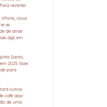
Para reverter 
 VPorts, nova 
ne as 
e de atrair 
is ágil, em 
rito Santo, 
 em 2025. Esse 
ade para 
ará outros 
e café aqui 
ação de uma 