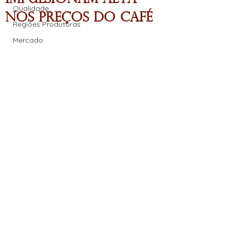
Qualidade
nos Preços do Café
Regiões Produtoras
Mercado