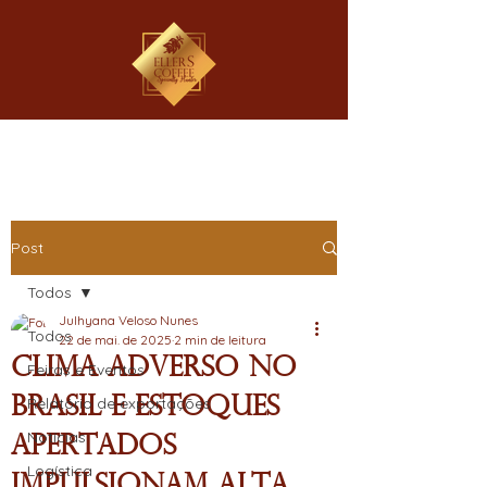
Post
Todos
Julhyana Veloso Nunes
Todos
22 de mai. de 2025
2 min de leitura
Clima Adverso no
Feiras e Eventos
Brasil e Estoques
Relatório de exportações
Notícias
Apertados
Logística
Impulsionam Alta