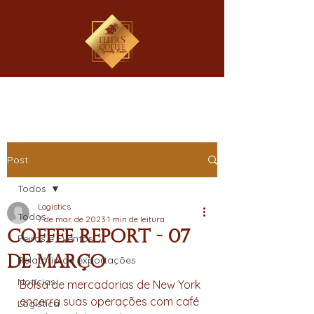
Post
Todos
Logistics
Todos
7 de mar. de 2023
1 min de leitura
Coffee Report - 07
Feiras e Eventos
de Março
Relatório de exportações
Notícias
Bolsa de mercadorias de New York 
encerra suas operações com café 
Logística