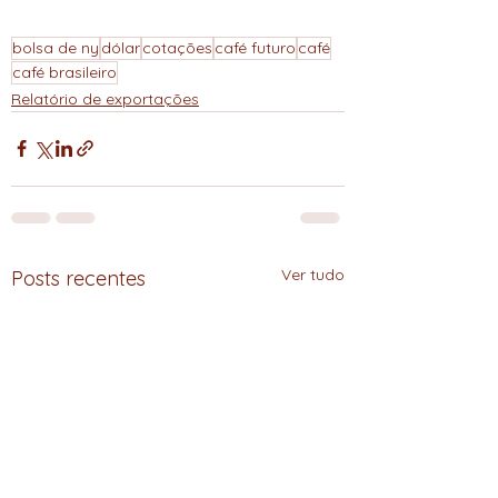
bolsa de ny
dólar
cotações
café futuro
café
café brasileiro
Relatório de exportações
Ver tudo
Posts recentes