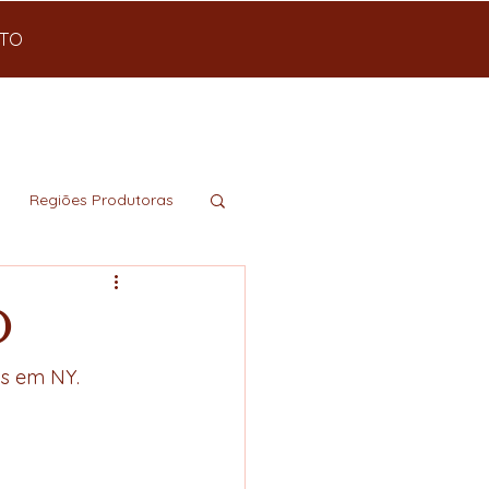
TO
Regiões Produtoras
o
as em NY.