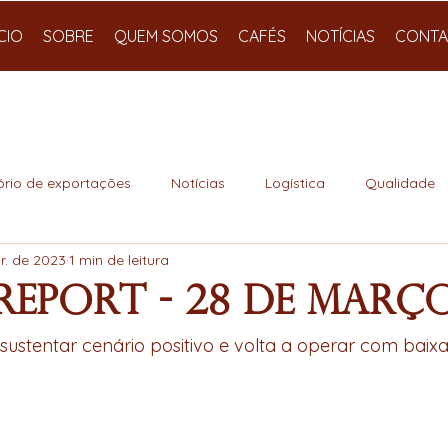
ÍCIO
SOBRE
QUEM SOMOS
CAFÉS
NOTÍCIAS
CONTA
ório de exportações
Notícias
Logística
Qualidade
r. de 2023
1 min de leitura
Report - 28 de Març
ustentar cenário positivo e volta a operar com baix