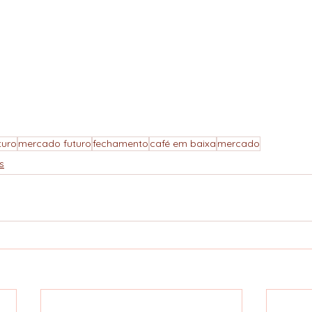
turo
mercado futuro
fechamento
café em baixa
mercado
s