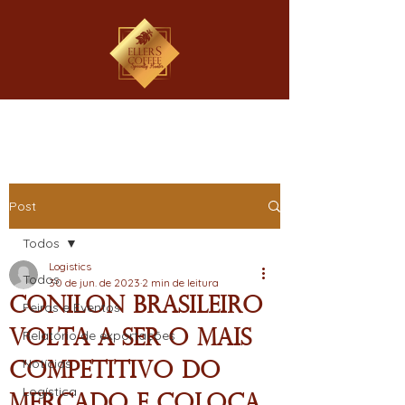
Post
Todos
Logistics
Todos
30 de jun. de 2023
2 min de leitura
Conilon brasileiro
Feiras e Eventos
volta a ser o mais
Relatório de exportações
Notícias
competitivo do
Logística
mercado e coloca