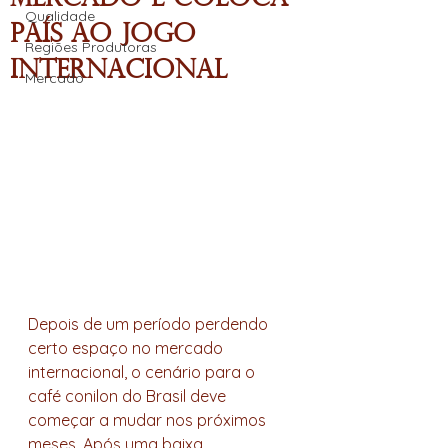
Qualidade
país ao jogo
Regiões Produtoras
internacional
Mercado
Depois de um período perdendo 
certo espaço no mercado 
internacional, o cenário para o 
café conilon do Brasil deve 
começar a mudar nos próximos 
meses. Após uma baixa 