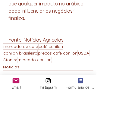
que qualquer impacto no arábica 
pode influenciar os negócios", 
finaliza.
Fonte: Notícias Agricolas
mercado de café
café conilon
conilon brasileiro
preços café conilon
USDA
Stonex
mercado conilon
Notícias
Email
Instagram
Formulário de contato
Ver tudo
Posts recentes