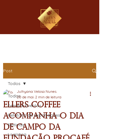
Post
Todos
Julhyana Veloso Nunes
Todos
20 de mai.
2 min de leitura
EllerS Coffee
Feiras e Eventos
acompanha o Dia
Relatório de exportações
Notícias
de Campo da
Logística
Fundação Procafé