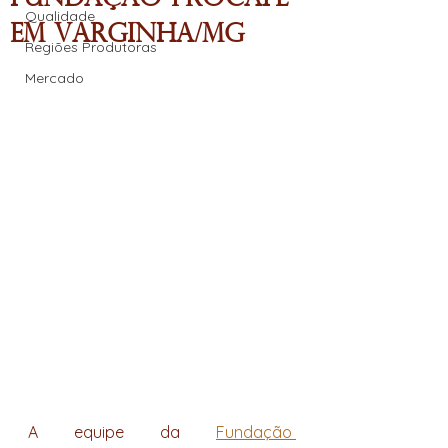
Qualidade
em Varginha/MG
Regiões Produtoras
Mercado
A equipe da 
Fundação 