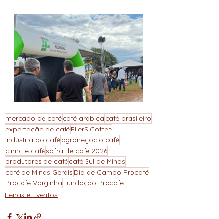
mercado de café
café arábica
café brasileiro
exportação de café
EllerS Coffee
indústria do café
agronegócio café
clima e café
safra de café 2026
produtores de café
café Sul de Minas
café de Minas Gerais
Dia de Campo Procafé
Procafé Varginha
Fundação Procafé
Feiras e Eventos