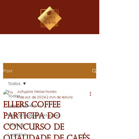
Post
Todos
Julhyana Veloso Nunes
Todos
11 de out. de 2024
2 min de leitura
EllerS Coffee
Feiras e Eventos
Participa do
Relatório de exportações
Notícias
Concurso de
Logística
Qualidade de Cafés