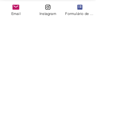
Ver tudo
Posts recentes
Email
Instagram
Formulário de contato
Comentários