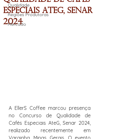
Qualidade
Especiais AteG, Senar
Regiões Produtoras
2024
Mercado
A EllerS Coffee marcou presença 
no Concurso de Qualidade de 
Cafés Especiais AteG, Senar 2024, 
realizado recentemente em 
Varginha, Minas Gerais. O evento 