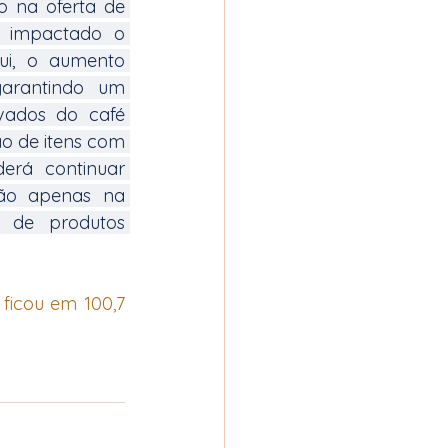
 na oferta de 
 impactado o 
ui, o aumento 
arantindo um 
vados do café 
 de itens com 
erá continuar 
ão apenas na 
de produtos 
icou em 100,7 