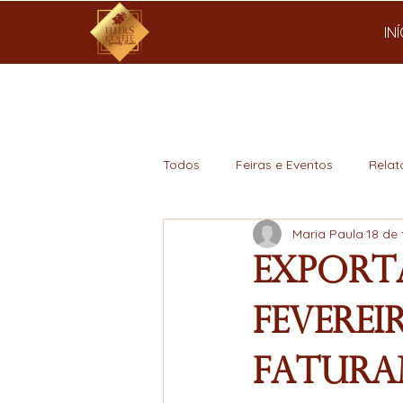
IN
Todos
Feiras e Eventos
Relat
Maria Paula
18 de 
Mercado
Export
Feverei
Fatura