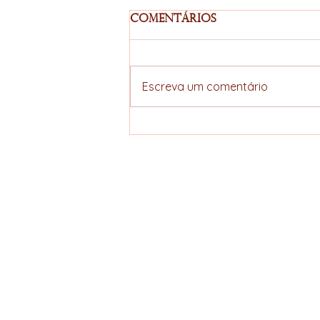
Comentários
Escreva um comentário
Acordo União
Europeia–Mercosul
avança e amplia
perspectivas
ELLERS COFFEE
estratégicas para a
cadeia do café
Specialty hunter
brasileiro
Política de Privacidade