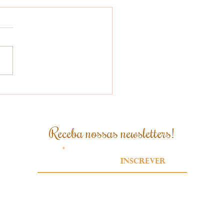
 brasileiro se
para para atender
xigências da Lei
idesmatamento da
Receba nossas newsletters!
ão Europeia
Email
Inscrever