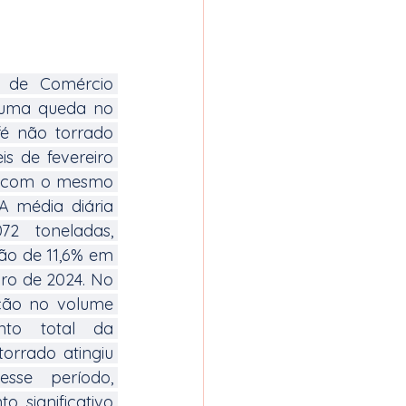
 de Comércio 
 uma queda no 
é não torrado 
s de fevereiro 
 com o mesmo 
A média diária 
2 toneladas, 
o de 11,6% em 
ro de 2024. No 
ção no volume 
nto total da 
rrado atingiu 
sse período, 
significativo 