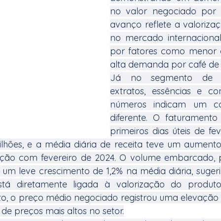
no valor negociado por t
avanço reflete a valoriza
no mercado internacional,
por fatores como menor of
alta demanda por café de 
Já no segmento de ca
extratos, essências e con
números indicam um co
diferente. O faturamento 
primeiros dias úteis de fev
ilhões, e a média diária de receita teve um aumento
ão com fevereiro de 2024. O volume embarcado, po
um leve crescimento de 1,2% na média diária, sugeri
stá diretamente ligada à valorização do produt
ato, o preço médio negociado registrou uma elevação d
 de preços mais altos no setor.