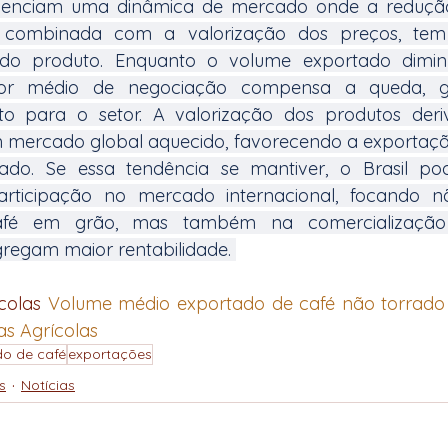
denciam uma dinâmica de mercado onde a redução
, combinada com a valorização dos preços, tem
 do produto. Enquanto o volume exportado dimin
lor médio de negociação compensa a queda, g
to para o setor. A valorização dos produtos deri
 mercado global aquecido, favorecendo a exportação
ado. Se essa tendência se mantiver, o Brasil pod
rticipação no mercado internacional, focando n
afé em grão, mas também na comercialização 
regam maior rentabilidade. 
colas 
Volume médio exportado de café não torrado f
ias Agrícolas
o de café
exportações
s
Notícias