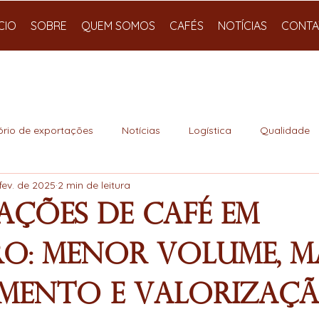
ÍCIO
SOBRE
QUEM SOMOS
CAFÉS
NOTÍCIAS
CONTA
ório de exportações
Notícias
Logística
Qualidade
fev. de 2025
2 min de leitura
ações de Café em
ro: Menor Volume, M
mento e Valorizaç