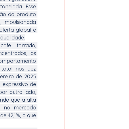
onelada. Esse 
ção do produto 
 impulsionada 
erta global e 
qualidade.
fé torrado, 
centrados, os 
mportamento 
total nos dez 
ereiro de 2025 
 expressivo de 
r outro lado, 
ndo que a alta 
o no mercado 
e 42,1%, o que 