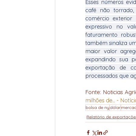
Esses números evi
café não torrado
comércio exterior
expressivo no va
faturamento robus
também sinaliza um
maior valor agreg
expandindo sua pa
exportação de c
processados que ag
Fonte: Noticias Agrí
milhões de... - Notíc
bolsa de ny
dólar
mercad
Relatório de exportaçõe