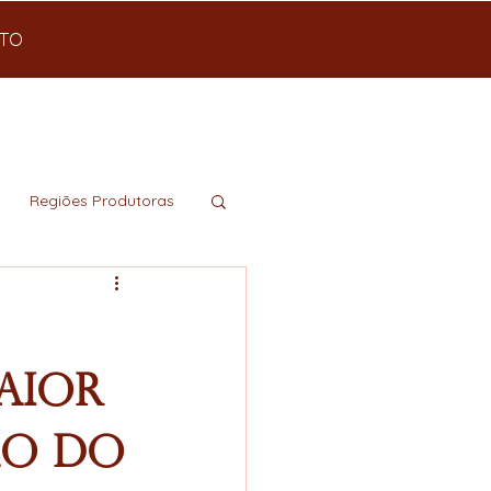
TO
Regiões Produtoras
aior
ão do