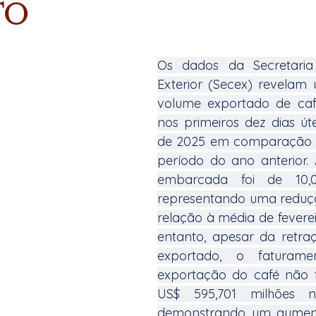
to
Os dados da Secretaria
Exterior (Secex) revelam
volume exportado de caf
nos primeiros dez dias útei
de 2025 em comparação
período do ano anterior. 
embarcada foi de 10,07
representando uma reduçã
relação à média de feverei
entanto, apesar da retra
exportado, o faturame
exportação do café não to
US$ 595,701 milhões ne
demonstrando um aumento 