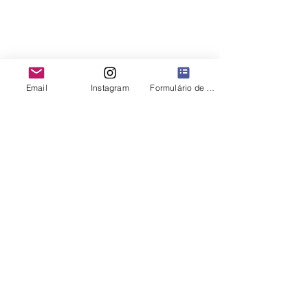
Email
Instagram
Formulário de contato
Comentários
Atualização da
Café brasileiro