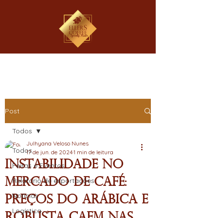
Post
Todos
Julhyana Veloso Nunes
Todos
17 de jun. de 2024
1 min de leitura
Instabilidade no
Feiras e Eventos
Mercado de Café:
Relatório de exportações
Notícias
Preços do Arábica e
Logística
Robusta Caem nas