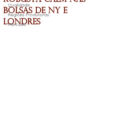
Qualidade
Bolsas de NY e
Regiões Produtoras
Londres
Mercado