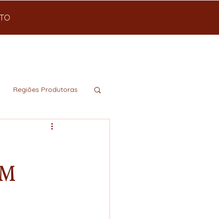
TO
Regiões Produtoras
am