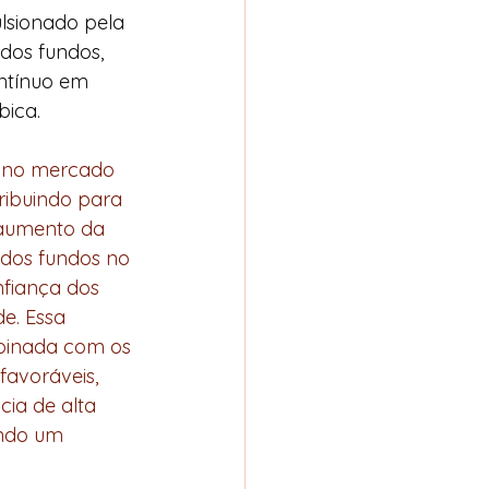
ulsionado pela 
dos fundos, 
ntínuo em 
bica.
s no mercado 
ibuindo para 
 aumento da 
dos fundos no 
nfiança dos 
e. Essa 
binada com os 
avoráveis, 
ia de alta 
ando um 