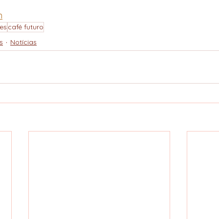
m
es
café futuro
s
Notícias