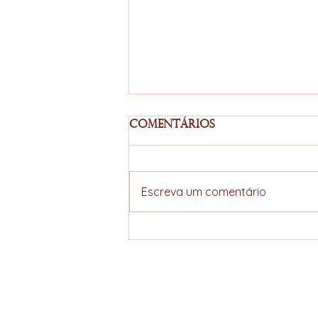
Comentários
Escreva um comentário
Acordo União
Europeia–Mercosul
avança e amplia
perspectivas
ELLERS COFFEE
estratégicas para a
cadeia do café
Specialty hunter