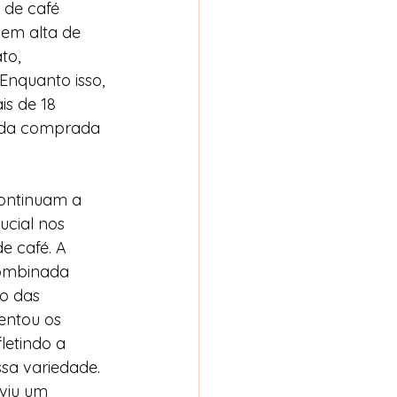
 de café 
em alta de 
to, 
Enquanto isso, 
s de 18 
uida comprada 
ontinuam a 
cial nos 
 café. A 
combinada 
o das 
entou os 
letindo a 
sa variedade. 
 viu um 