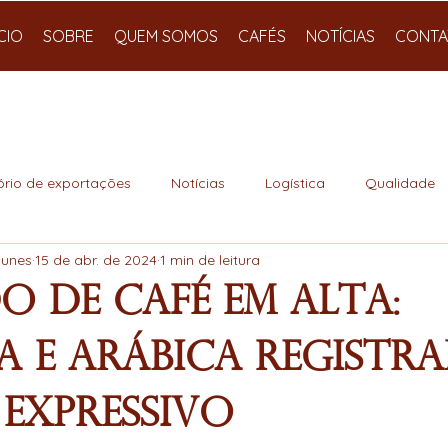
ÍCIO
SOBRE
QUEM SOMOS
CAFÉS
NOTÍCIAS
CONTA
ório de exportações
Notícias
Logística
Qualidade
Nunes
15 de abr. de 2024
1 min de leitura
 de Café em Alta:
a e Arábica Registr
Expressivo