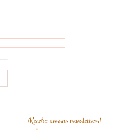
 brasileiro se
para para atender
xigências da Lei
idesmatamento da
Receba nossas newsletters!
ão Europeia