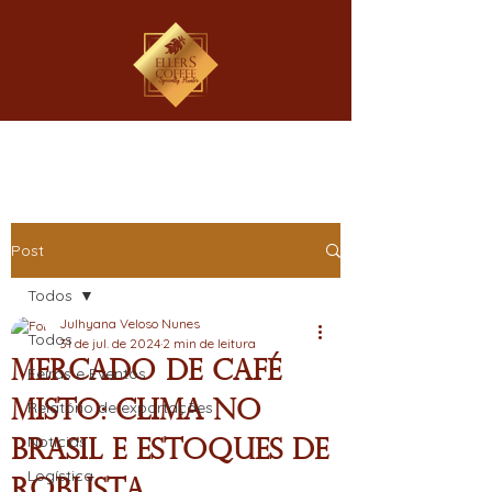
Post
Todos
Julhyana Veloso Nunes
Todos
31 de jul. de 2024
2 min de leitura
Mercado de Café
Feiras e Eventos
Misto: Clima no
Relatório de exportações
Notícias
Brasil e Estoques de
Logística
Robusta