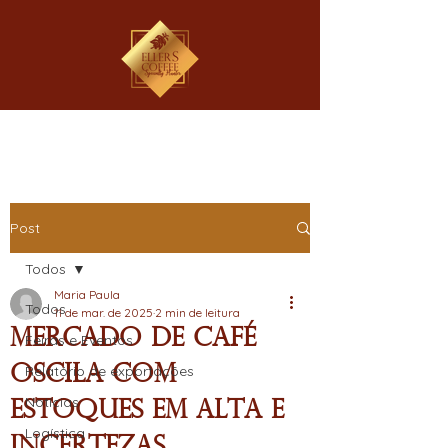
Post
Todos
Maria Paula
Todos
11 de mar. de 2025
2 min de leitura
Mercado de Café
Feiras e Eventos
Oscila com
Relatório de exportações
Notícias
Estoques em Alta e
Logística
Incertezas