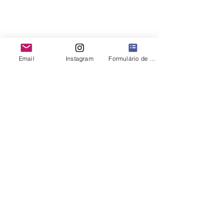
Email
Instagram
Formulário de contato
Comentários
Atualização da
Café brasileiro
Escreva um comentário