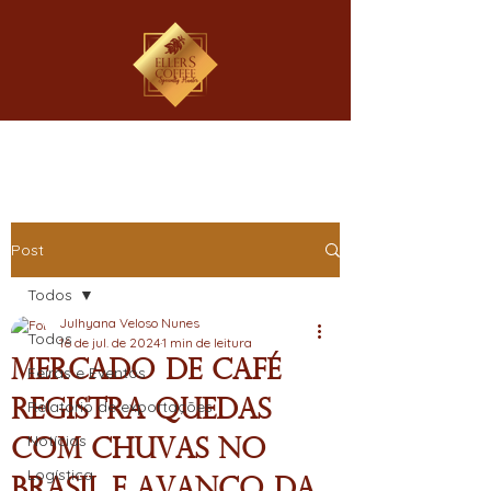
Post
Todos
Julhyana Veloso Nunes
Todos
16 de jul. de 2024
1 min de leitura
Mercado de Café
Feiras e Eventos
Registra Quedas
Relatório de exportações
Notícias
com Chuvas no
Logística
Brasil e Avanço da