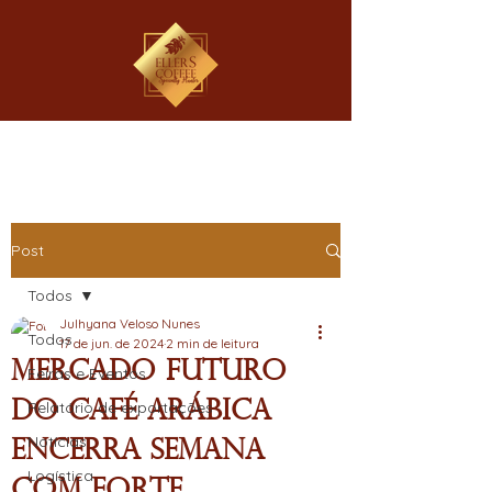
Post
Todos
Julhyana Veloso Nunes
Todos
17 de jun. de 2024
2 min de leitura
Mercado Futuro
Feiras e Eventos
do Café Arábica
Relatório de exportações
Notícias
Encerra Semana
Logística
com Forte