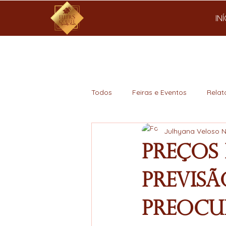
IN
Todos
Feiras e Eventos
Relat
Julhyana Veloso 
Mercado
Preços
Previsã
Preocu