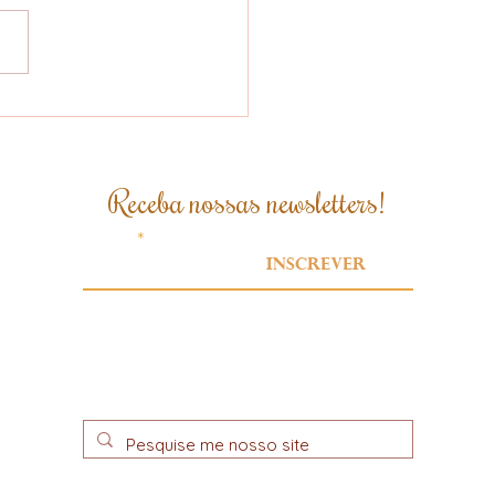
 brasileiro se
para para atender
xigências da Lei
idesmatamento da
Receba nossas newsletters!
ão Europeia
Email
Inscrever