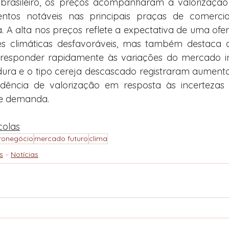
brasileiro, os preços acompanharam a valorização 
ntos notáveis nas principais praças de comercia
 A alta nos preços reflete a expectativa de uma oferta
s climáticas desfavoráveis, mas também destaca a r
esponder rapidamente às variações do mercado int
dura e o tipo cereja descascado registraram aumentos s
ência de valorização em resposta às incertezas c
 e demanda.
colas
ronegócio
mercado futuro
clima
s
Notícias