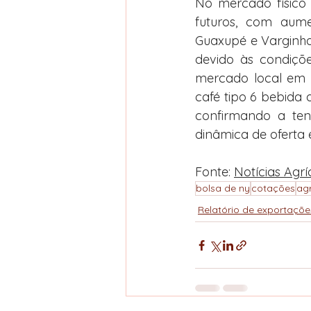
No mercado físico 
futuros, com aume
Guaxupé e Varginha.
devido às condiçõe
mercado local em r
café tipo 6 bebida 
confirmando a tend
dinâmica de oferta
Fonte: 
Notícias Agrí
bolsa de ny
cotações
ag
Relatório de exportaçõe