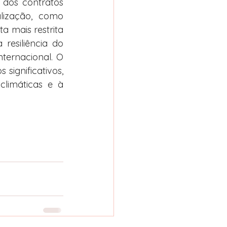
dos contratos 
lização, como 
 mais restrita 
esiliência do 
ernacional. O 
ignificativos, 
limáticas e à 