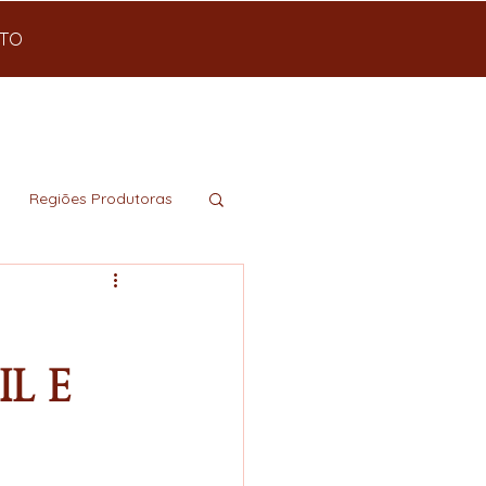
TO
Regiões Produtoras
l e