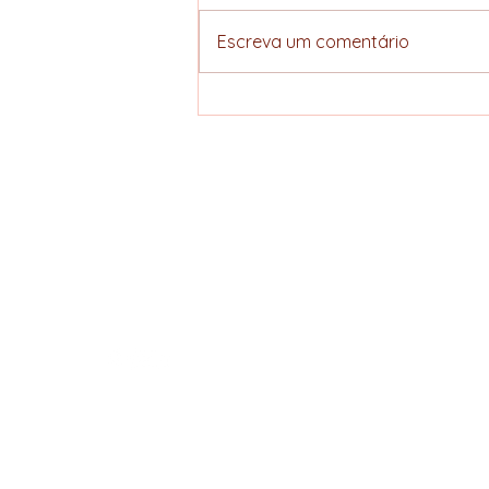
Escreva um comentário
Acordo União
Europeia–Mercosul
avança e amplia
perspectivas
ELLERS COFFEE
estratégicas para a
cadeia do café
Specialty hunter
brasileiro
Política de Privacidade