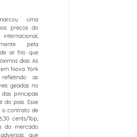
marcou uma 
 nos preços do 
ernacional, 
lmente pela 
e ar frio que 
óximos dias. As 
 em Nova York 
efletindo as 
eis geadas no 
das principais 
 do país. Esse 
o contrato de 
,30 cents/lbp, 
de do mercado 
adversas, que 