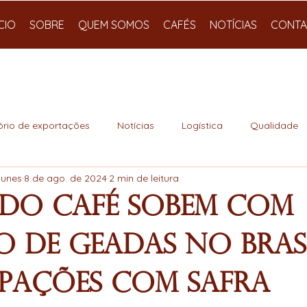
ÍCIO
SOBRE
QUEM SOMOS
CAFÉS
NOTÍCIAS
CONTA
ório de exportações
Notícias
Logística
Qualidade
Nunes
8 de ago. de 2024
2 min de leitura
 do Café Sobem com
o de Geadas no Brasi
pações com Safra