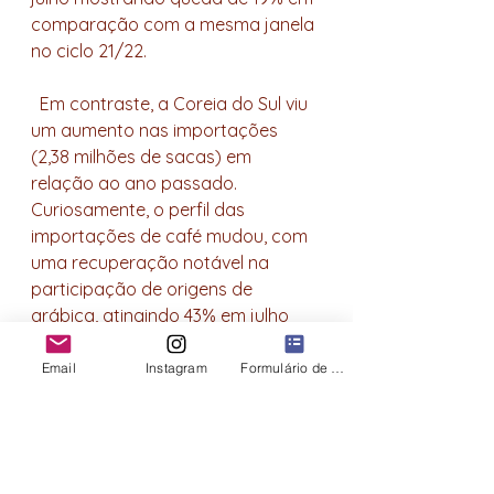
comparação com a mesma janela 
no ciclo 21/22.
  Em contraste, a Coreia do Sul viu 
um aumento nas importações 
(2,38 milhões de sacas) em 
relação ao ano passado. 
Curiosamente, o perfil das 
importações de café mudou, com 
uma recuperação notável na 
participação de origens de 
arábica, atingindo 43% em julho 
em comparação com a média 
histórica de cerca de 40%. Para o 
Email
Instagram
Formulário de contato
próximo ciclo, espera-se que essa 
tendência seja observada em 
outros destinos, destacando o 
arábica no cenário global.