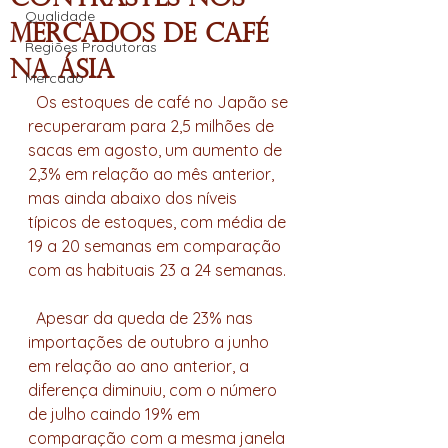
Qualidade
mercados de café
Regiões Produtoras
na Ásia
Mercado
  Os estoques de café no Japão se 
recuperaram para 2,5 milhões de 
sacas em agosto, um aumento de 
2,3% em relação ao mês anterior, 
mas ainda abaixo dos níveis 
típicos de estoques, com média de 
19 a 20 semanas em comparação 
com as habituais 23 a 24 semanas.
  Apesar da queda de 23% nas 
importações de outubro a junho 
em relação ao ano anterior, a 
diferença diminuiu, com o número 
de julho caindo 19% em 
comparação com a mesma janela 