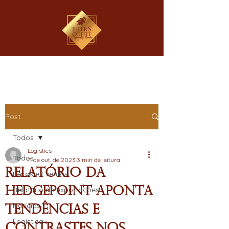
Post
Todos
Logistics
Todos
11 de out. de 2023
3 min de leitura
Relatório da
Feiras e Eventos
hEDGEpoint aponta
Relatório de exportações
Notícias
tendências e
Logística
contrastes nos