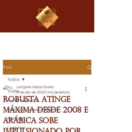
Post
Todos
Julhyana Veloso Nunes
Todos
19 de abr. de 2024
1 min de leitura
Robusta atinge
Feiras e Eventos
máxima desde 2008 e
Relatório de exportações
Notícias
Arábica sobe
Logística
impulsionado por