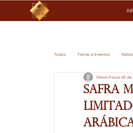
IN
Todos
Feiras e Eventos
Relat
Maria Paula
28 de
Mercado
Safra 
Limita
Arábic