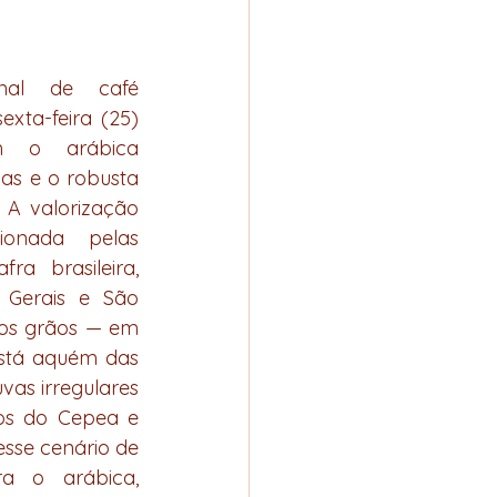
nal de café 
xta-feira (25) 
 o arábica 
as e o robusta 
A valorização 
ionada pelas 
a brasileira, 
Gerais e São 
os grãos — em 
stá aquém das 
as irregulares 
ios do Cepea e 
se cenário de 
ra o arábica, 