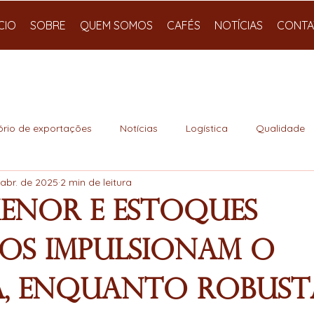
ÍCIO
SOBRE
QUEM SOMOS
CAFÉS
NOTÍCIAS
CONTA
ório de exportações
Notícias
Logística
Qualidade
 abr. de 2025
2 min de leitura
Menor e Estoques
dos Impulsionam o
a, Enquanto Robust