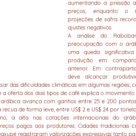
aumentando a pressão alt
preços, enquanto o r
projeções de safra recorde
ajustes negativos.
A análise do Raboban
preocupação com o arábi
uma queda significativa
produção em compara
anterior. Em contraparti
deve alcançar produtivi
sar das dificuldades climáticas em algumas regiões, 
e a oferta dos dois tipos de café explica o movimento 
 arábica avança com ganhos entre 25 e 200 pontos n
a recua de forma leve, entre US$ 2 e US$ 24 por tonel
o, a alta nas cotações internacionais do arábic
eços pagos aos produtores. Cidades tradicionais 
xupé registraram valorizações expressivas tanto para