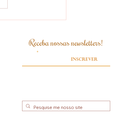
 brasileiro se
para para atender
xigências da Lei
idesmatamento da
Receba nossas newsletters!
ão Europeia
Email
Inscrever