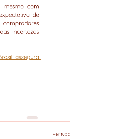
e, mesmo com 
xpectativa de 
m compradores 
as incertezas 
asil assegura 
Ver tudo