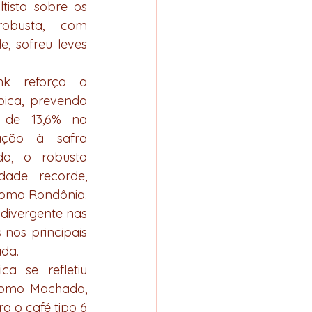
ista sobre os 
obusta, com 
, sofreu leves 
k reforça a 
ca, prevendo 
 de 13,6% na 
ção à safra 
da, o robusta 
dade recorde, 
como Rondônia. 
divergente nas 
os principais 
ada.
a se refletiu 
como Machado, 
 o café tipo 6 