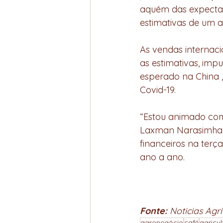
aquém das expectat
estimativas de um a
As vendas internaci
as estimativas, imp
esperado na China ,
Covid-19.
“Estou animado com
Laxman Narasimhan 
financeiros na terç
ano a ano.
Fonte: 
Noticias Agrí
agronegócio
café
agricul