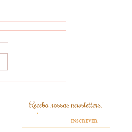
 brasileiro se
para para atender
xigências da Lei
idesmatamento da
Receba nossas newsletters!
ão Europeia
Email
Inscrever