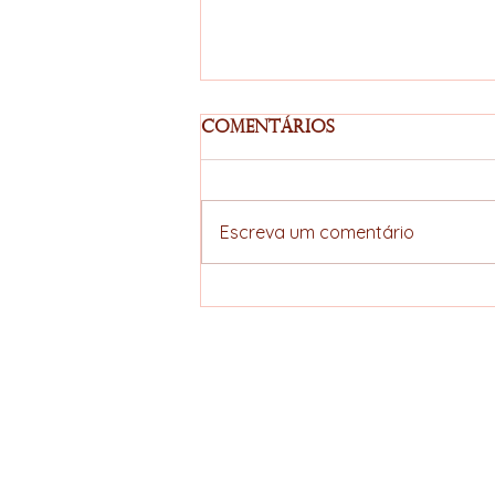
Comentários
Escreva um comentário
Acordo União
Europeia–Mercosul
avança e amplia
perspectivas
ELLERS COFFEE
estratégicas para a
cadeia do café
Specialty hunter
brasileiro
Política de Privacidade