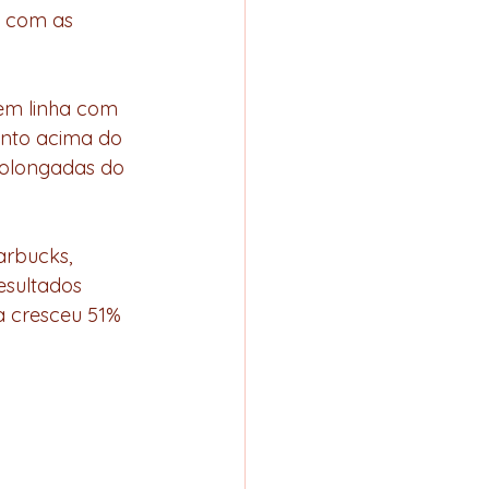
 com as 
em linha com 
ento acima do 
rolongadas do 
rbucks, 
esultados 
a cresceu 51% 