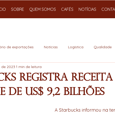
ÍCIO
SOBRE
QUEM SOMOS
CAFÉS
NOTÍCIAS
CONTA
ório de exportações
Notícias
Logística
Qualidade
. de 2023
1 min de leitura
ks registra receita
 de US$ 9,2 bilhões
A Starbucks informou na ter