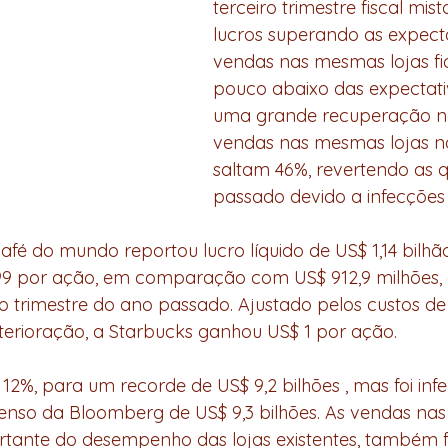
terceiro trimestre fiscal mis
lucros superando as expecta
vendas nas mesmas lojas f
pouco abaixo das expectati
uma grande recuperação na
vendas nas mesmas lojas n
saltam 46%, revertendo as 
passado devido a infecções 
afé do mundo reportou lucro líquido de US$ 1,14 bilhão
,99 por ação, em comparação com US$ 912,9 milhões, 
 trimestre do ano passado. Ajustado pelos custos de
terioração, a Starbucks ganhou US$ 1 por ação.
2%, para um recorde de US$ 9,2 bilhões , mas foi infer
enso da Bloomberg de US$ 9,3 bilhões. As vendas nas
ortante do desempenho das lojas existentes, também 