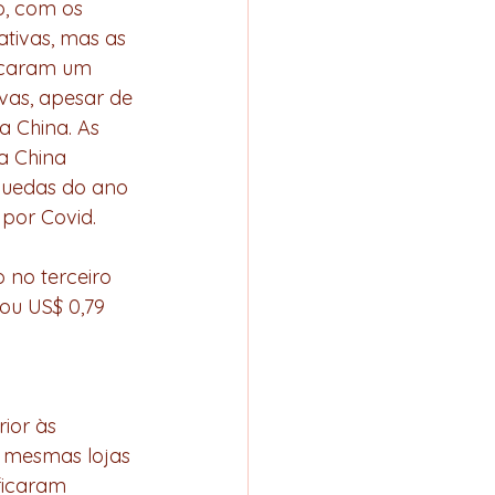
to, com os 
tivas, mas as 
icaram um 
vas, apesar de 
 China. As 
a China 
quedas do ano 
por Covid.
 no terceiro 
ou US$ 0,79 
 
ior às 
 mesmas lojas 
ficaram 