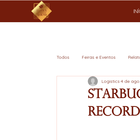
IN
Todos
Feiras e Eventos
Relat
Logistics
4 de ago
Mercado
Starbuc
recorde