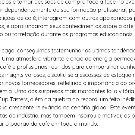
cios e tomar decisões de compra face a face no even
, independentemente de sua formação profissional, pa
tições de café, interagiram com outros apaixonados 
s, e aprofundaram seus conhecimentos sobre a arte 
o ou torrefação durante os programas educacionais.
icago, conseguimos testemunhar as últimas tendência
é. Uma atmosfera vibrante e cheia de energia permeav
café e profissionais reunidos para compartilhar conh
os insights valiosos, discutiu-se a escassez de estoque 
or novos fornecedores, refletindo a importância do 
ia. Uma das surpresas mais marcantes foi a vitória 
p Tasters, além da quebra do record, um feito inédit
 sua crescente relevância no cenário global. Este eve
tas da indústria, mas também inspirou e motivou os pa
ar o padrão do café em todo o mundo.