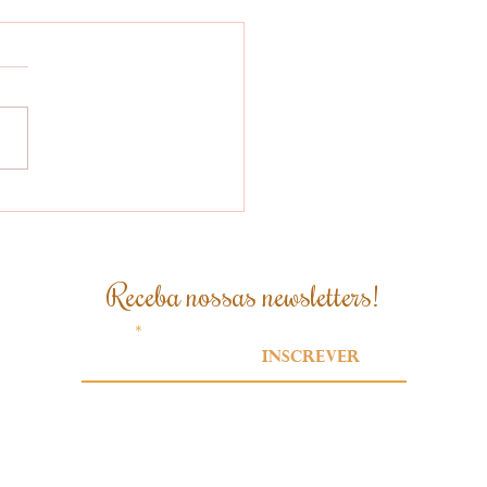
ticipação da EllerS
fee na NCA em
pa reforça
exões no mercado
Receba nossas newsletters!
bal
Email
Inscrever