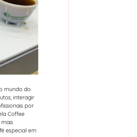
no mundo do 
tos, interagir 
issionais por 
la Coffee 
 mais 
fé especial em 