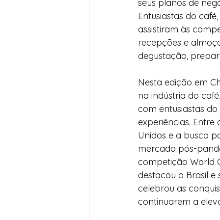
seus planos de negó
Entusiastas do café
assistiram às compe
recepções e almoço
degustação, prepar
Nesta edição em Ch
na indústria do caf
com entusiastas do 
experiências. Entre 
Unidos e a busca p
mercado pós-pandem
competição World Cu
destacou o Brasil e
celebrou as conquis
continuarem a elev