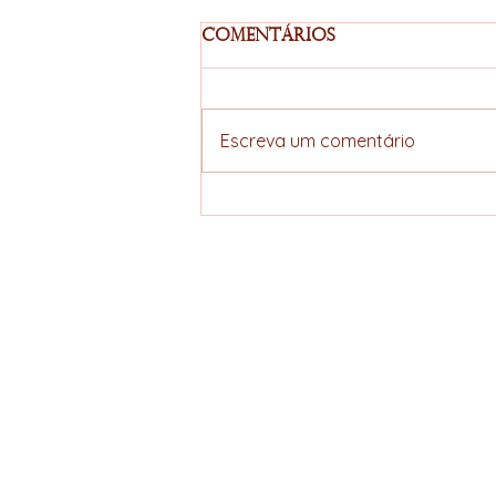
Comentários
Escreva um comentário
EllerS Coffee
acompanha o Dia de
Campo da Fundação
Procafé em
ELLERS COFFEE
Varginha/MG
Specialty hunter
Política de Privacidade