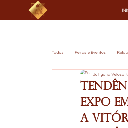
IN
Todos
Feiras e Eventos
Relat
Julhyana Veloso 
Mercado
Tendênc
Expo e
a Vitór