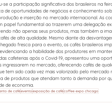
-se a participação significativa dos brasileiros na fei
a de oportunidades de negócios e conhecimento sob
produção e inserção no mercado internacional. As co
papel fundamental ao trazerem uma delegação exp
vendo não apenas seus produtos, mas também a imag
afés de alta qualidade. Mesmo diante da desvantage
hegado fresca para o evento, os cafés brasileiros im
 evidenciando a habilidade dos produtores em manter
das cafeterias após o Covid-19, apresentou uma opor
s ingressarem no mercado, oferecendo cafés de qua
que tem sido cada vez mais valorizado pelo mercado 
a de produtos que atendam tanto à demanda por qu
de de economia.
ento de café
evento
exposição de café
coffee expo chicago