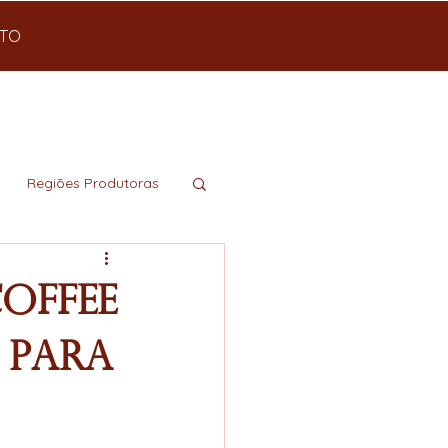
TO
Regiões Produtoras
offee
 para