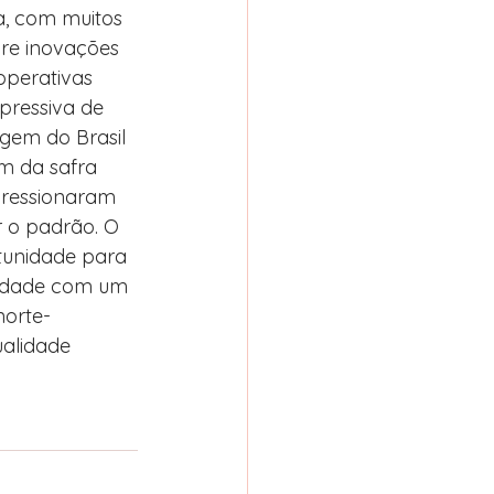
ra, com muitos 
re inovações 
operativas 
ressiva de 
em do Brasil 
m da safra 
pressionaram 
 o padrão. O 
tunidade para 
lidade com um 
norte-
alidade 