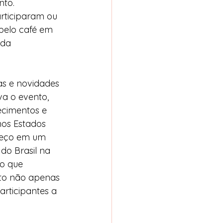
to. 
rticiparam ou 
pelo café em 
da 
s e novidades 
a o evento, 
ecimentos e 
nos Estados 
preço em um 
do Brasil na 
o que 
nto não apenas 
rticipantes a 