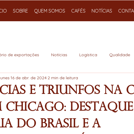
ÍCIO
SOBRE
QUEM SOMOS
CAFÉS
NOTÍCIAS
CONTA
ório de exportações
Notícias
Logística
Qualidade
Nunes
16 de abr. de 2024
2 min de leitura
ias e Triunfos na C
m Chicago: Destaque
ia do Brasil e a