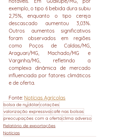
notáveis. Em Guaxupé/MG, por 
exemplo, o tipo 6 bebida dura subiu 
2,75%, enquanto o tipo cereja 
descascado aumentou 3,03%. 
Outros aumentos significativos 
foram observados em regiões 
como Poços de Caldas/MG, 
Araguari/MG, Machado/MG e 
Varginha/MG, refletindo a 
complexa dinâmica de mercado 
influenciada por fatores climáticos 
e de oferta.
Fonte: 
Notícias Agrícolas
bolsa de ny
dólar
cotações
valorização expressiva
café nas bolsas
preocupações com a oferta
clima adverso
Relatório de exportações
Notícias