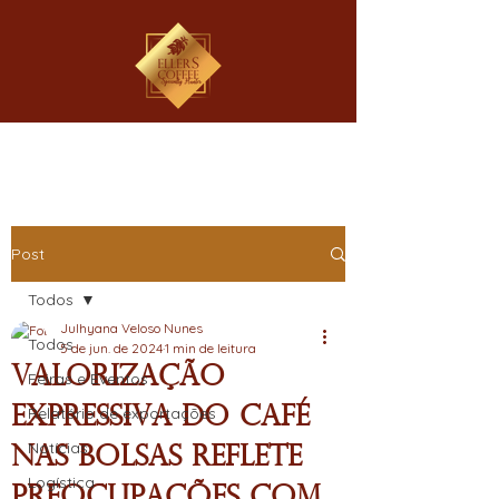
Post
Todos
Julhyana Veloso Nunes
Todos
5 de jun. de 2024
1 min de leitura
Valorização
Feiras e Eventos
Expressiva do Café
Relatório de exportações
Notícias
nas Bolsas Reflete
Logística
Preocupações com