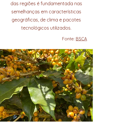
das regiões é fundamentada nas
semelhanças em características
geográficas, de clima e pacotes
tecnológicos utilizados.
Fonte:
BSCA