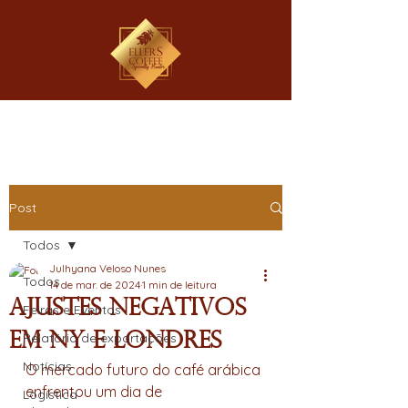
Post
Todos
Julhyana Veloso Nunes
Todos
14 de mar. de 2024
1 min de leitura
Ajustes negativos
Feiras e Eventos
em NY e Londres
Relatório de exportações
Notícias
O mercado futuro do café arábica 
enfrentou um dia de 
Logística