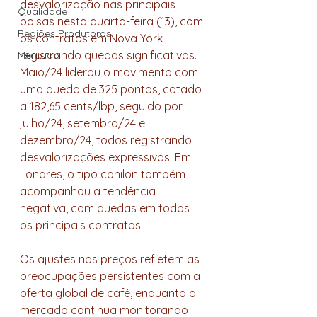
desvalorização nas principais 
Qualidade
bolsas nesta quarta-feira (13), com 
Regiões Produtoras
os contratos em Nova York 
registrando quedas significativas. 
Mercado
Maio/24 liderou o movimento com 
uma queda de 325 pontos, cotado 
a 182,65 cents/lbp, seguido por 
julho/24, setembro/24 e 
dezembro/24, todos registrando 
desvalorizações expressivas. Em 
Londres, o tipo conilon também 
acompanhou a tendência 
negativa, com quedas em todos 
os principais contratos.
Os ajustes nos preços refletem as 
preocupações persistentes com a 
oferta global de café, enquanto o 
mercado continua monitorando 