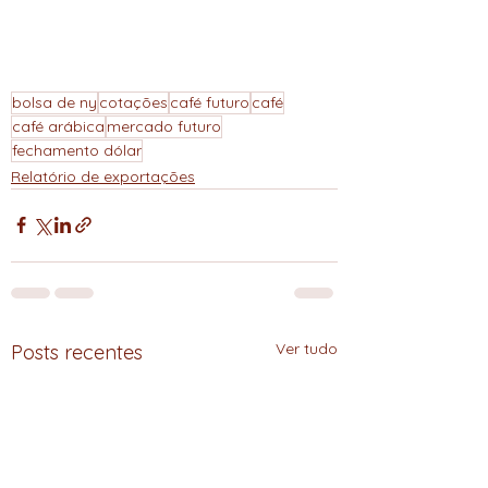
bolsa de ny
cotações
café futuro
café
café arábica
mercado futuro
fechamento dólar
Relatório de exportações
Ver tudo
Posts recentes