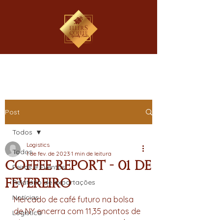
Post
Todos
Logistics
Todos
1 de fev. de 2023
1 min de leitura
Coffee Report - 01 de
Feiras e Eventos
Fevereiro
Relatório de exportações
Notícias
Mercado de café futuro na bolsa 
de NY encerra com 11,35 pontos de 
Logística