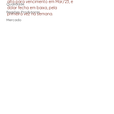
alta para vencimento em Mar/23, e 
Qualidade
dólar fecha em baixa, pela 
Regiões Produtoras
primeira vez na semana.
Mercado