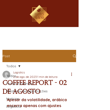
Post
Todos
Logistics
Todos
2 de ago. de 2023
1 min de leitura
Coffee Report - 02
Feiras e Eventos
de Agosto
Relatório de exportações
Notícias
Apesar da volatilidade, arábica 
encerra apenas com ajustes 
Logística