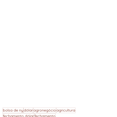
bolsa de ny
dólar
agronegócio
agricultura
fechamento dólar
fechamento