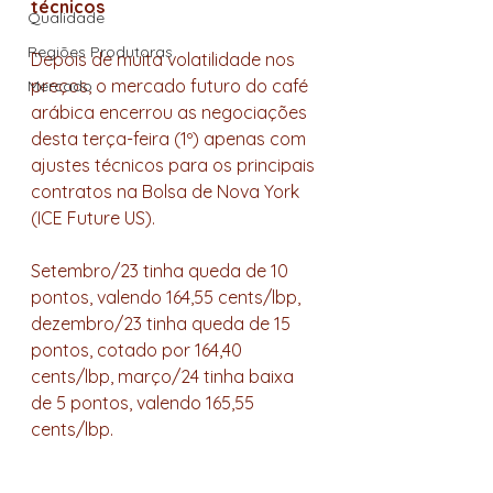
técnicos
Qualidade
Regiões Produtoras
Depois de muita volatilidade nos 
preços, o mercado futuro do café 
Mercado
arábica encerrou as negociações 
desta terça-feira (1º) apenas com 
ajustes técnicos para os principais 
contratos na Bolsa de Nova York 
(ICE Future US).
Setembro/23 tinha queda de 10 
pontos, valendo 164,55 cents/lbp, 
dezembro/23 tinha queda de 15 
pontos, cotado por 164,40 
cents/lbp, março/24 tinha baixa 
de 5 pontos, valendo 165,55 
cents/lbp.