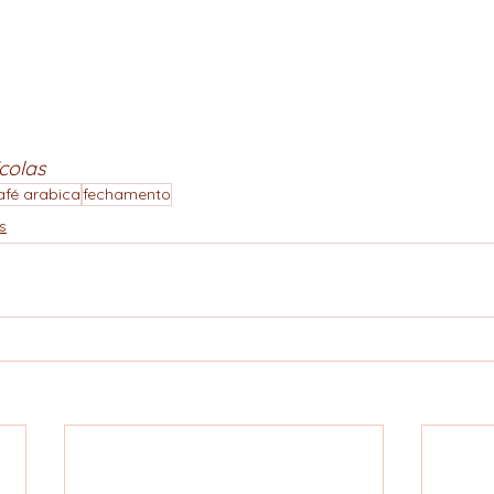
colas
afé arabica
fechamento
s