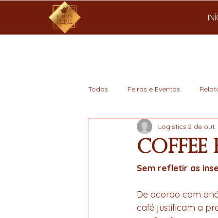
IN
Todos
Feiras e Eventos
Relat
Logistics
2 de out.
Mercado
Coffee 
Sem refletir as in
De acordo com análi
café justificam a 