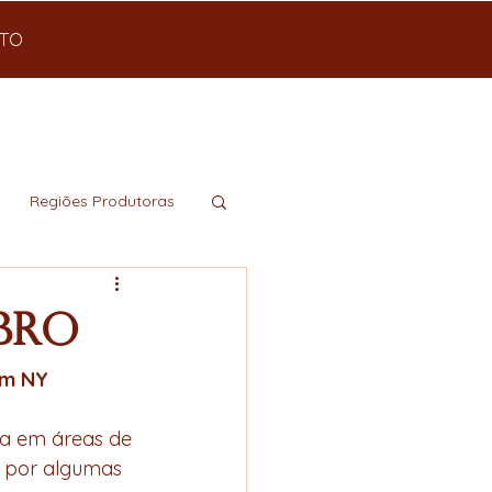
TO
Regiões Produtoras
ubro
em NY
va em áreas de 
e por algumas 