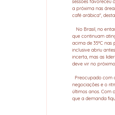
sessões favoreceu o
a próxima nas áreas
café arábica", dest
   No Brasil, no entanto, a preocupação é com os impacto das adversidades climáticas 
que continuam ating
acima de 35ºC nas p
inclusive abriu ant
incerta, mas as li
deve vir no próximo 
  Preocupado com os impactos do clima, o produtor continua participando pouco das 
negociações e o ri
últimos anos. Com a
que a demanda fiqu