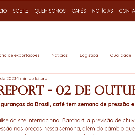
ÍCIO
SOBRE
QUEM SOMOS
CAFÉS
NOTÍCIAS
CONTA
ório de exportações
Notícias
Logística
Qualidade
 de 2023
1 min de leitura
Report - 02 de Out
seguranças do Brasil, café tem semana de pressão 
se do site internacional Barchart, a previsão de chu
pressão nos preços nessa semana, além do câmbio qu