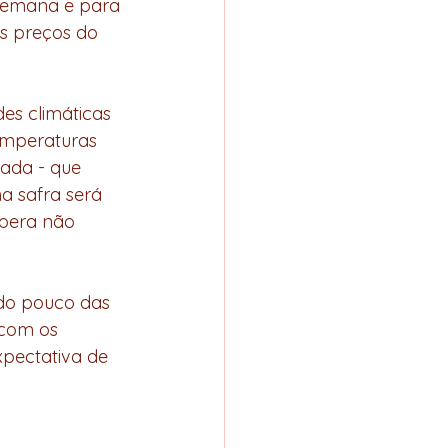
 semana e para 
s preços do 
emperaturas 
ada - que 
a safra será 
spera não 
com os 
xpectativa de 