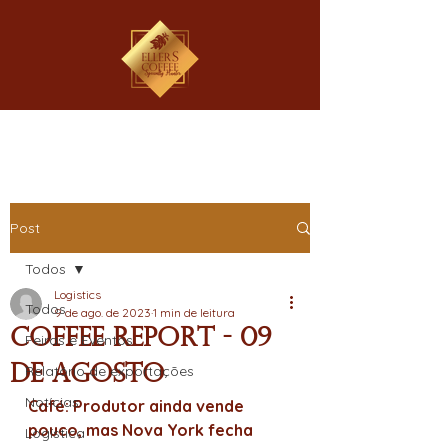
Post
Todos
Logistics
Todos
9 de ago. de 2023
1 min de leitura
Coffee Report - 09
Feiras e Eventos
de Agosto
Relatório de exportações
Notícias
Café: Produtor ainda vende 
pouco, mas Nova York fecha 
Logística