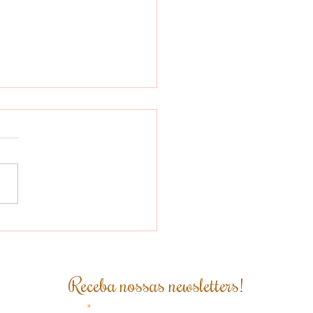
heita Acelera e
oques Baixos Não
edem Nova Queda
 Preços do Café
Receba nossas newsletters!
Email