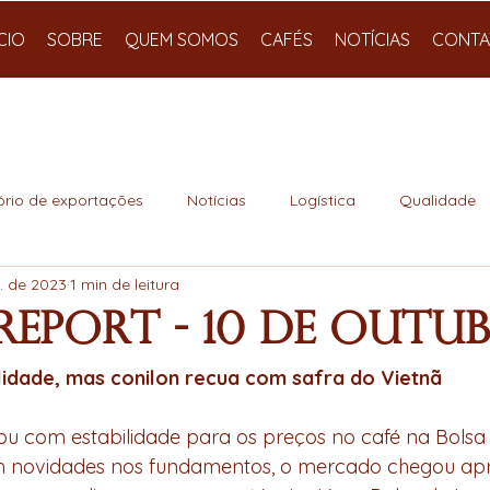
ÍCIO
SOBRE
QUEM SOMOS
CAFÉS
NOTÍCIAS
CONTA
ório de exportações
Notícias
Logística
Qualidade
. de 2023
1 min de leitura
Report - 10 de Outu
lidade, mas conilon recua com safra do Vietnã
em novidades nos fundamentos, o mercado chegou apr