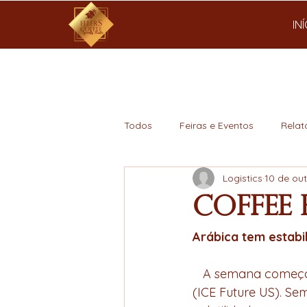
IN
Todos
Feiras e Eventos
Relat
Logistics
10 de out
Mercado
Coffee 
Arábica tem estabi
   A semana começou com estabilidade para os preços no café na Bolsa de Nova York 
(ICE Future US). S