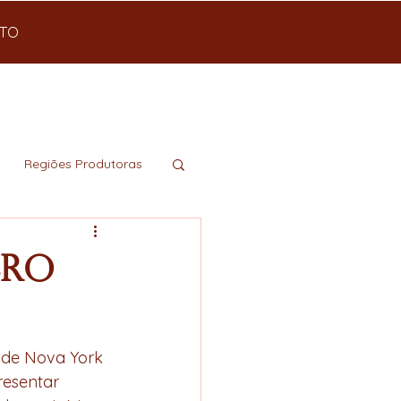
TO
Regiões Produtoras
bro
esentar 