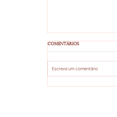
Comentários
Escreva um comentário
Café Recupera Fôlego
nas Bolsas com Queda
do Dólar e Estoques
Mais Baixos
ELLERS COFFEE
Specialty hunter