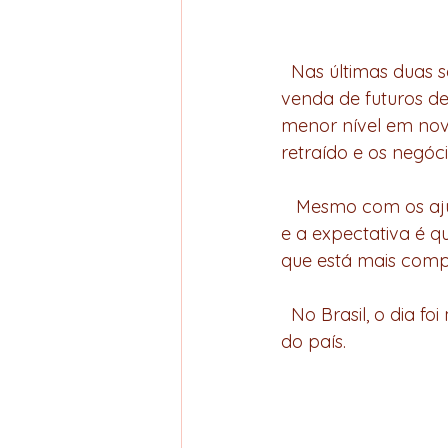
  Nas últimas duas semanas, a melhoria das condições climáticas no Brasil provocou a 
venda de futuros de
menor nível em nove
retraído e os negóc
   Mesmo com os ajustes nos preços, o cenário continua favorável para o café do Brasil 
e a expectativa é q
que está mais comp
  No Brasil, o dia foi marcado por estabilidade nas principais praças de comercialização 
do país.