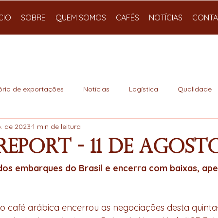
ÍCIO
SOBRE
QUEM SOMOS
CAFÉS
NOTÍCIAS
CONTA
ório de exportações
Notícias
Logística
Qualidade
o. de 2023
1 min de leitura
Report - 11 de Agost
os embarques do Brasil e encerra com baixas, apes
 café arábica encerrou as negociações desta quinta-f