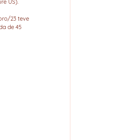
re US). 
ro/23 teve 
da de 45 