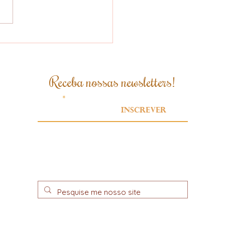
heita Acelera e
oques Baixos Não
edem Nova Queda
 Preços do Café
Receba nossas newsletters!
Email
Inscrever