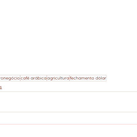
ronegócio
café arábica
agricultura
fechamento dólar
s