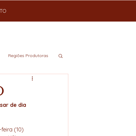
TO
Regiões Produtoras
o
ar de dia 
eira (10) 