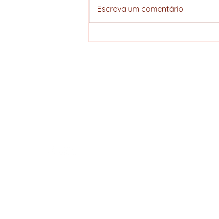
Escreva um comentário
Café Recupera Fôlego
nas Bolsas com Queda
do Dólar e Estoques
Mais Baixos
ELLERS COFFEE
Specialty hunter
Política de Privacidade