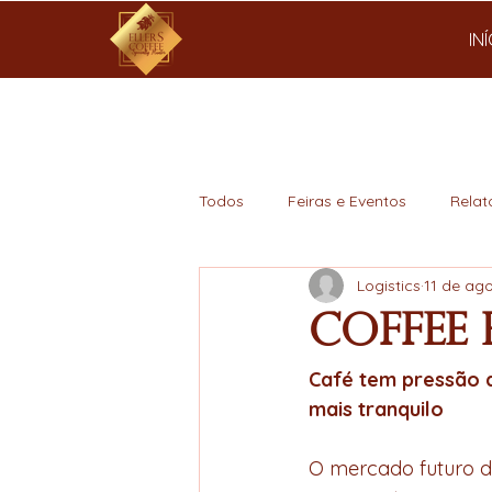
IN
Todos
Feiras e Eventos
Relat
Logistics
11 de ag
Mercado
Coffee 
Café tem pressão d
mais tranquilo
O mercado futuro do