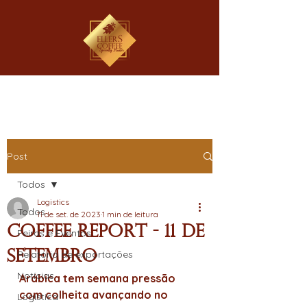
Post
Todos
Logistics
Todos
11 de set. de 2023
1 min de leitura
Coffee Report - 11 de
Feiras e Eventos
Setembro
Relatório de exportações
Notícias
Arábica tem semana pressão 
com colheita avançando no 
Logística