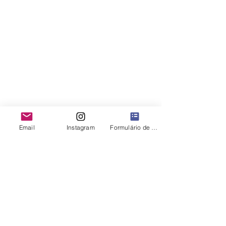
Email
Instagram
Formulário de contato
Comentários
Pressão Climática e
Colheita Acel