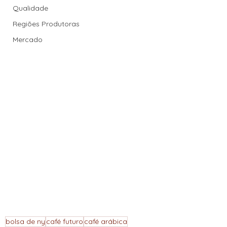
Qualidade
Regiões Produtoras
Mercado
bolsa de ny
café futuro
café arábica