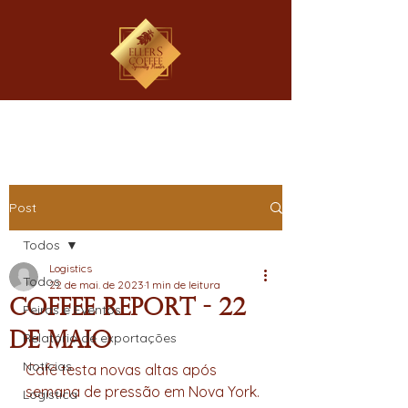
Post
Todos
Logistics
Todos
22 de mai. de 2023
1 min de leitura
Coffee Report - 22
Feiras e Eventos
de Maio
Relatório de exportações
Notícias
Café testa novas altas após 
semana de pressão em Nova York.
Logística