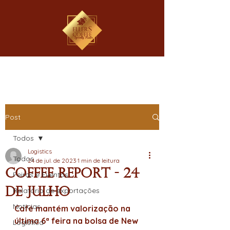
Post
Todos
Logistics
Todos
24 de jul. de 2023
1 min de leitura
Coffee Report - 24
Feiras e Eventos
de Julho
Relatório de exportações
Notícias
Café mantém valorização na 
última 6ª feira na bolsa de New 
Logística