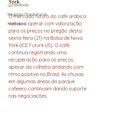
York
Qualidade
Regiões Produtoras
O mercado futuro do café arábica 
voltou a operar com valorização 
Mercado
para os preços no pregão desta 
sexta-feira (21) na Bolsa de Nova 
York (ICE Future US). O café 
continua registrando uma 
recuperação para os preços, 
apesar da colheita andando com 
ritmo positivo no Brasil. As chuvas 
em algumas áreas do parque 
cafeeiro continuam dando suporte 
nas negociações.