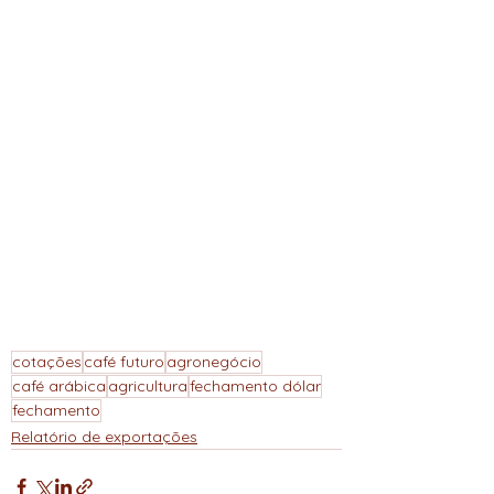
cotações
café futuro
agronegócio
café arábica
agricultura
fechamento dólar
fechamento
Relatório de exportações