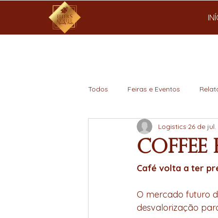
IN
Todos
Feiras e Eventos
Relat
Logistics
26 de jul
Mercado
Coffee 
Café volta a ter p
O mercado futuro do
desvalorização para