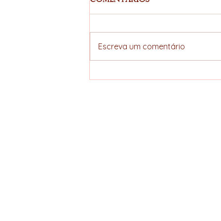
Comentários
Escreva um comentário
Café Recupera Fôlego
nas Bolsas com Queda
do Dólar e Estoques
Mais Baixos
ELLERS COFFEE
Specialty hunter
Política de Privacidade