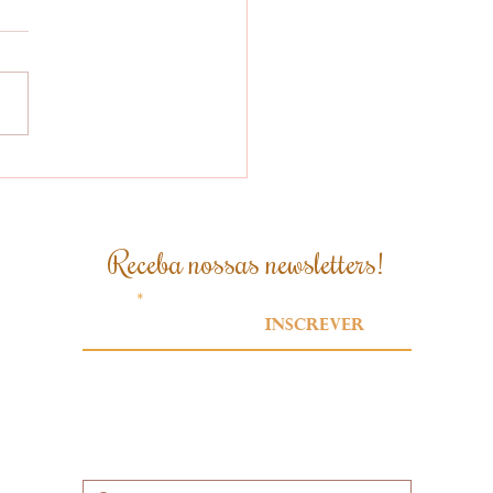
heita Acelera e
oques Baixos Não
edem Nova Queda
 Preços do Café
Receba nossas newsletters!
Email
Inscrever