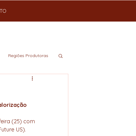
TO
Regiões Produtoras
alorização
eira (25) com 
uture US). 