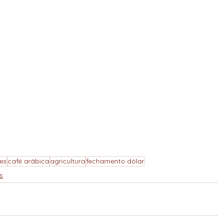
es
café arábica
agricultura
fechamento dólar
s