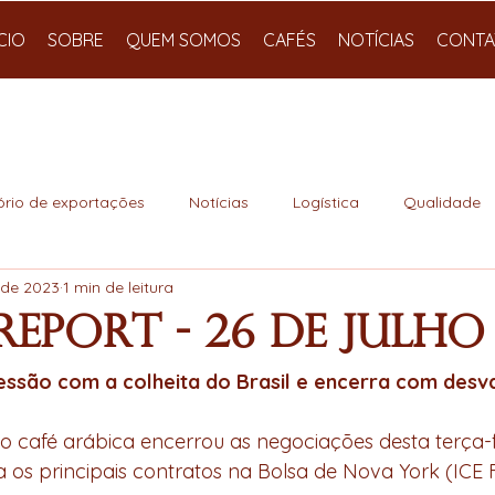
ÍCIO
SOBRE
QUEM SOMOS
CAFÉS
NOTÍCIAS
CONTA
ório de exportações
Notícias
Logística
Qualidade
. de 2023
1 min de leitura
Report - 26 de Julho
ressão com a colheita do Brasil e encerra com desv
 café arábica encerrou as negociações desta terça-f
 os principais contratos na Bolsa de Nova York (ICE F