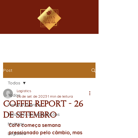
Post
Todos
Logistics
Todos
26 de set. de 2023
1 min de leitura
Coffee Report - 26
Feiras e Eventos
de Setembro
Relatório de exportações
Notícias
Café começa semana 
pressionado pelo câmbio, mas 
Logística