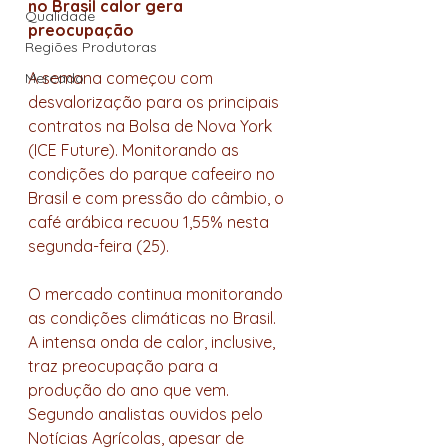
no Brasil calor gera 
Qualidade
preocupação
Regiões Produtoras
A semana começou com 
Mercado
desvalorização para os principais 
contratos na Bolsa de Nova York 
(ICE Future). Monitorando as 
condições do parque cafeeiro no 
Brasil e com pressão do câmbio, o 
café arábica recuou 1,55% nesta 
segunda-feira (25). 
O mercado continua monitorando 
as condições climáticas no Brasil. 
A intensa onda de calor, inclusive, 
traz preocupação para a 
produção do ano que vem. 
Segundo analistas ouvidos pelo 
Notícias Agrícolas, apesar de 