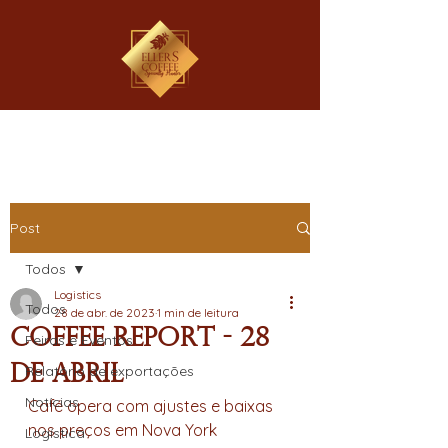
Post
Todos
Logistics
Todos
28 de abr. de 2023
1 min de leitura
Coffee Report - 28
Feiras e Eventos
de Abril
Relatório de exportações
Notícias
Café opera com ajustes e baixas 
nos preços em Nova York
Logística