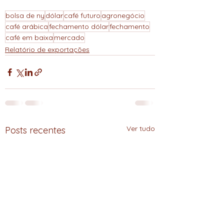
bolsa de ny
dólar
café futuro
agronegócio
café arábica
fechamento dólar
fechamento
café em baixa
mercado
Relatório de exportações
Ver tudo
Posts recentes