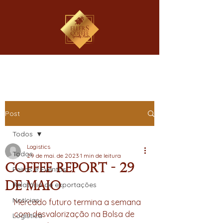
Post
Todos
Logistics
Todos
29 de mai. de 2023
1 min de leitura
Coffee Report - 29
Feiras e Eventos
de Maio
Relatório de exportações
Notícias
Mercado futuro termina a semana 
com desvalorização na Bolsa de 
Logística