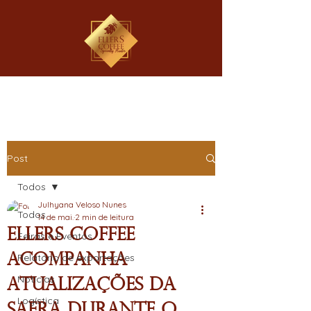
Post
Todos
Julhyana Veloso Nunes
Todos
14 de mai.
2 min de leitura
EllerS Coffee
Feiras e Eventos
acompanha
Relatório de exportações
Notícias
atualizações da
Logística
safra durante o