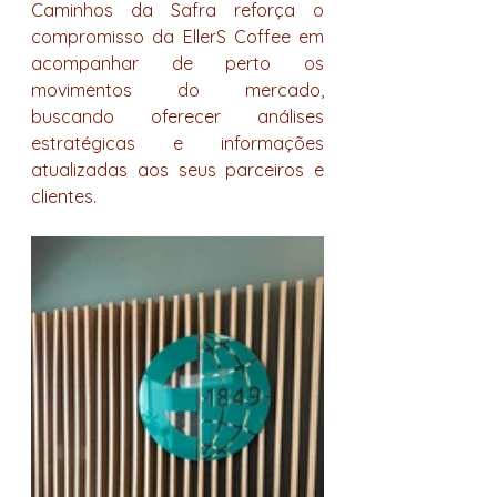
Caminhos da Safra reforça o 
compromisso da EllerS Coffee em 
acompanhar de perto os 
movimentos do mercado, 
buscando oferecer análises 
estratégicas e informações 
atualizadas aos seus parceiros e 
clientes.