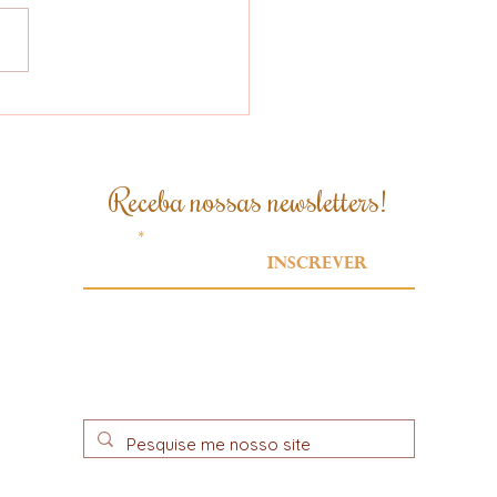
 brasileiro se
para para atender
xigências da Lei
idesmatamento da
Receba nossas newsletters!
ão Europeia
Email
Inscrever