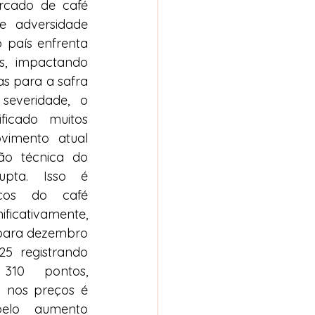
rcado de café 
 adversidade 
 país enfrenta 
, impactando 
s para a safra 
everidade, o 
icado muitos 
vimento atual 
ão técnica do 
pta. Isso é 
ços do café 
ficativamente, 
para dezembro 
 registrando 
0 pontos, 
 nos preços é 
elo aumento 