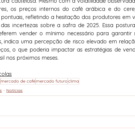
ra cautelosa. Mesmo com a volatilidade observada 
es, os preços internos do café arábica e do cere
pontuais, refletindo a hesitação dos produtores em 
 das incertezas sobre a safra de 2025. Essa postura
eferem vender o mínimo necessário para garantir 
s, indica uma percepção de risco elevado em relaçã
eços, o que poderia impactar as estratégias de vend
sil nos próximos meses.
colas
mercado de café
mercado futuro
clima
s
Notícias