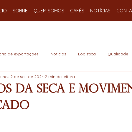
ÍCIO
SOBRE
QUEM SOMOS
CAFÉS
NOTÍCIAS
CONTA
ório de exportações
Notícias
Logística
Qualidade
Nunes
2 de set. de 2024
2 min de leitura
os da Seca e Movime
cado