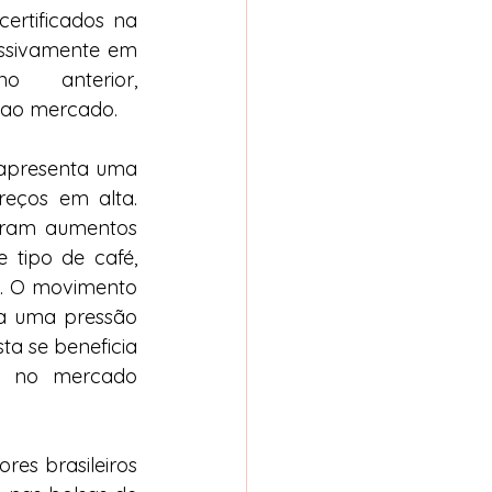
ertificados na 
ssivamente em 
anterior, 
 ao mercado.
 apresenta uma 
eços em alta. 
tram aumentos 
tipo de café, 
a. O movimento 
a uma pressão 
a se beneficia 
 no mercado 
es brasileiros 