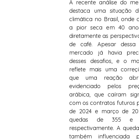
A recente análise do me
destaca uma situação de
climática no Brasil, onde o
a pior seca em 40 anos
diretamente as perspectiva
de café. Apesar dessa s
mercado já havia precif
desses desafios, e o mo
reflete mais uma correç
que uma reação abru
evidenciado pelos pre
arábica, que caíram signi
com os contratos futuros 
de 2024 e março de 2025
quedas de 355 e 31
respectivamente. A queda
também influenciada p