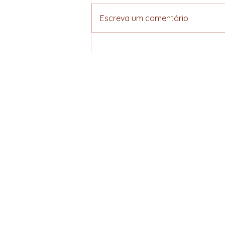
Escreva um comentário
Acordo União
Europeia–Mercosul
avança e amplia
perspectivas
ELLERS COFFEE
estratégicas para a
cadeia do café
Specialty hunter
brasileiro
Política de Privacidade