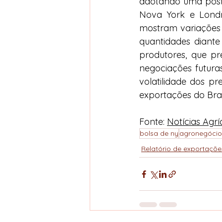
adotando uma postu
Nova York e Londr
mostram variações 
quantidades diante
produtores, que pr
negociações futura
volatilidade dos pr
exportações do Bra
Fonte: 
Notícias Agrí
bolsa de ny
agronegócio
Relatório de exportaçõe