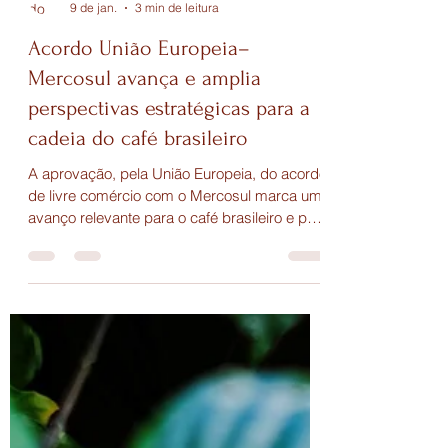
Julhyana Veloso Nunes
9 de jan.
3 min de leitura
Acordo União Europeia–
Mercosul avança e amplia
perspectivas estratégicas para a
cadeia do café brasileiro
A aprovação, pela União Europeia, do acordo
de livre comércio com o Mercosul marca um
avanço relevante para o café brasileiro e para
toda a sua cadeia produtiva. O tratado, que
aguarda assinatura formal entre os blocos e
posterior ratificação pelos países envolvidos,
tende a fortalecer o posicionamento do Brasil
no mercado europeu, um dos destinos mais
estratégicos para o setor cafeeiro.