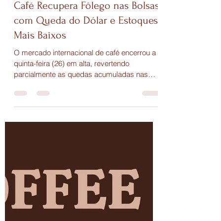
Julhyana Veloso Nunes
26 de jun. de 2025
2 min de leitura
Café Recupera Fôlego nas Bolsas
com Queda do Dólar e Estoques
Mais Baixos
O mercado internacional de café encerrou a
quinta-feira (26) em alta, revertendo
parcialmente as quedas acumuladas nas
últimas semanas. O...