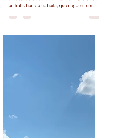
Brasil já colheu 69% da safra de
café
O clima mais seco nas principais regiões
produtoras de café no Brasil tem favorecido
os trabalhos de colheita, que seguem em
ritmo acelerado. Segundo levantamento da
Safras & Mercado, até o dia 9 de julho, 69%
da safra 2025/26 já foi colhida.