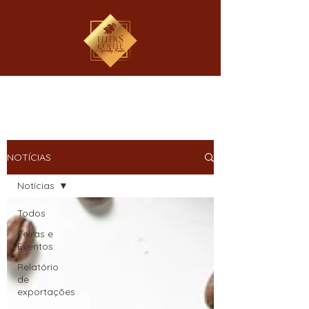
NOTÍCIAS
Notícias
Todos
Feiras e
Eventos
Relatório
de
exportações