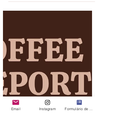
Julhyana Veloso Nunes
25 de jun. de 2025
2 min de leitura
Pressão Climática e Câmbio
Desfavorável Agravam Quedas
no Mercado de Café
O mercado internacional de café registrou
novas quedas nesta quarta-feira (25), dando
continuidade à tendência baixista das últimas
semanas.
Email
Instagram
Formulário de contato