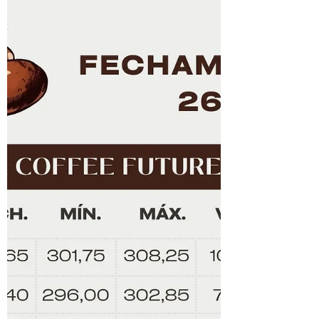
webinar "Diálogos da cadeia do café sobre a
lei antidesmatamento da União Europeia
(EUDR)", realizado no último dia 24 de junho
pela Fundação Solidaridad, o presidente do
Conselho Nacional do Café (CNC), Silas
Brasileiro, compartilhou a posição do setor
produtivo brasileiro diante das novas
exigências europeias.